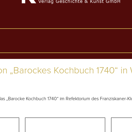
on „Barockes Kochbuch 1740“ in 
 „Barocke Kochbuch 1740“ im Refektorium des Franziskaner-Klost