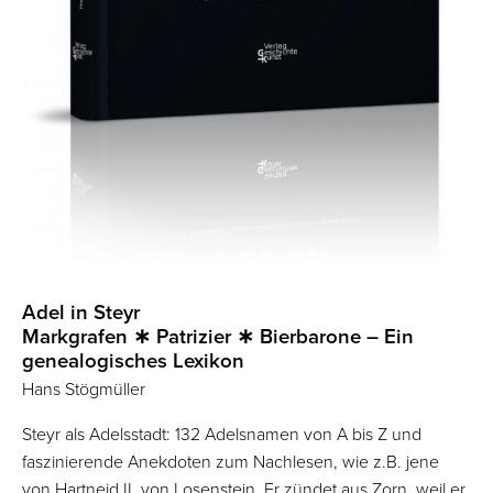
Adel in Steyr
Markgrafen ∗ Patrizier ∗ Bierbarone – Ein
genealogisches Lexikon
Hans Stögmüller
Steyr als Adelsstadt: 132 Adelsnamen von A bis Z und
faszinierende Anekdoten zum Nachlesen, wie z.B. jene
von Hartneid II. von Losenstein. Er zündet aus Zorn, weil er